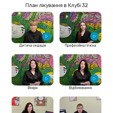
План лікування в Клубі 32
Дитяча седація
Професійна гігієна
Вініри
Відбілювання