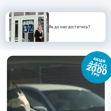
Як до нас дістатись?
АКЦІЯ
4400
2000
ГРН