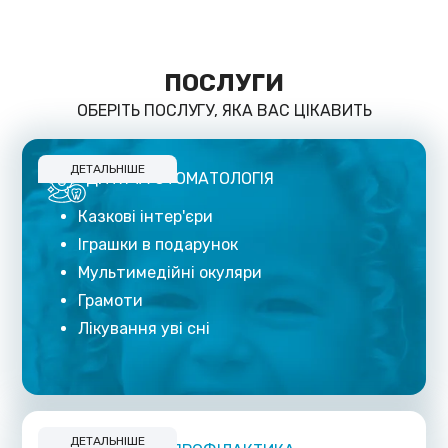
лікування
Ми розуміємо складнощі вашого
становища та прагнемо зробити
стоматологічну допомогу
ПОСЛУГИ
доступнішою!
ОБЕРІТЬ ПОСЛУГУ, ЯКА ВАС ЦІКАВИТЬ
ДЕТАЛЬНІШЕ
ДИТЯЧА СТОМАТОЛОГІЯ
Казкові інтер'єри
Іграшки в подарунок
Мультимедійні окуляри
Грамоти
Лікування уві сні
ДЕТАЛЬНІШЕ