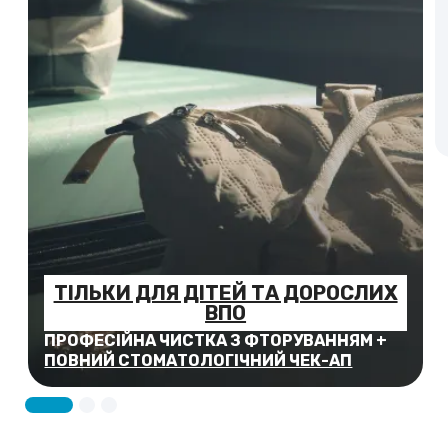
ТІЛЬКИ ДЛЯ ДІТЕЙ ТА ДОРОСЛИХ
ЩЕ ОСОБИСТО ДЛЯ ВПО
ВПО
ПРОФЕСІЙНА ЧИСТКА
З ФТОРУВАННЯМ
+
ПОВНИЙ СТОМАТОЛОГІЧНИЙ ЧЕК-АП
Фінансування лікування:
- Стоматологія «Клуб 32» оплачує 10%
від вартості лікування, протезування,
хірургії (включно з імплантацією) та 5%
від вартості ортодонтичного