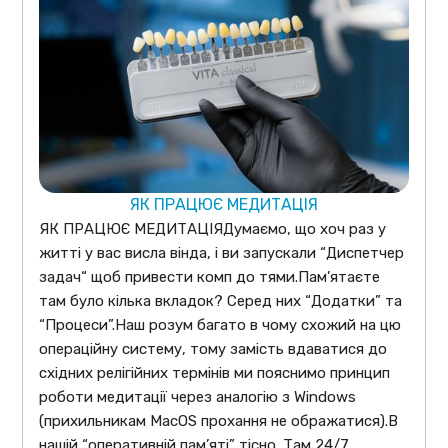
ЯК ПРАЦЮЄ МЕДИТАЦІЯ
ЯК ПРАЦЮЄ МЕДИТАЦІЯДумаємо, що хоч раз у
житті у вас висла вінда, і ви запускали “Диспетчер
задач“ щоб привести комп до тями.Пам’ятаєте
там було кілька вкладок? Серед них “Додатки” та
“Процеси”.Наш розум багато в чому схожий на цю
операційну систему, тому замість вдаватися до
східних релігійних термінів ми пояснимо принцип
роботи медитації через аналогію з Windows
(прихильникам MacOS прохання не ображатися).В
нашій “оперативній пам’яті” тісно. Там 24/7