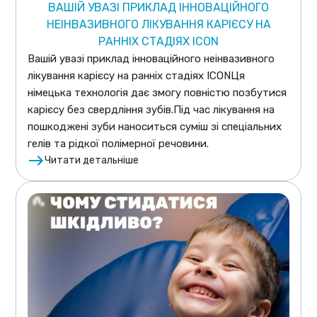
ВАШІЙ УВАЗІ ПРИКЛАД ІННОВАЦІЙНОГО
НЕІНВАЗИВНОГО ЛІКУВАННЯ КАРІЄСУ НА
РАННІХ СТАДІЯХ ICON
Вашій увазі приклад інноваційного неінвазивного
лікування карієсу на ранніх стадіях ICONЦя
німецька технологія дає змогу повністю позбутися
карієсу без свердління зубів.Під час лікування на
пошкоджені зуби наноситься суміш зі спеціальних
гелів та рідкої полімерної речовини.
Читати детальніше