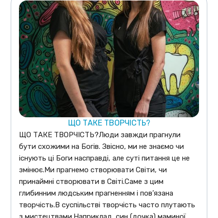
ЩО ТАКЕ ТВОРЧІСТЬ?
ЩО ТАКЕ ТВОРЧІСТЬ?Люди завжди прагнули
бути схожими на Богів. Звісно, ми не знаємо чи
існують ці Боги насправді, але суті питання це не
змінює.Ми прагнемо створювати Світи, чи
принаймні створювати в Світі.Саме з цим
глибинним людським прагненням і пов’язана
творчість.В суспільстві творчість часто плутають
з мистецтвами.Наприклад, син (дочка) маминої