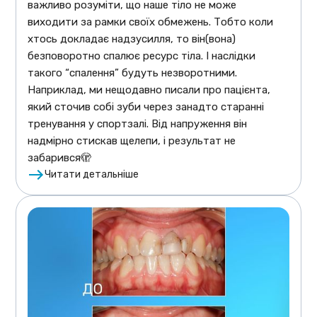
важливо розуміти, що наше тіло не може
виходити за рамки своїх обмежень. Тобто коли
хтось докладає надзусилля, то він(вона)
безповоротно спалює ресурс тіла. І наслідки
такого “спалення” будуть незворотними.
Наприклад, ми нещодавно писали про пацієнта,
який сточив собі зуби через занадто старанні
тренування у спортзалі. Від напруження він
надмірно стискав щелепи, і результат не
забарився🫣
Читати детальніше