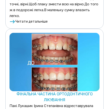
точні, вірні.Щоб плаку змести всю на вірно.До того
ж в подорожі легка.В маленьку сумку влазить
легко.
Читати детальніше
ФІНАЛЬНА ЧАСТИНА ОРТОДОНТИЧНОГО
ЛІКУВАННЯ
Пані Лукашик Ірина Степанівна відреставрувала