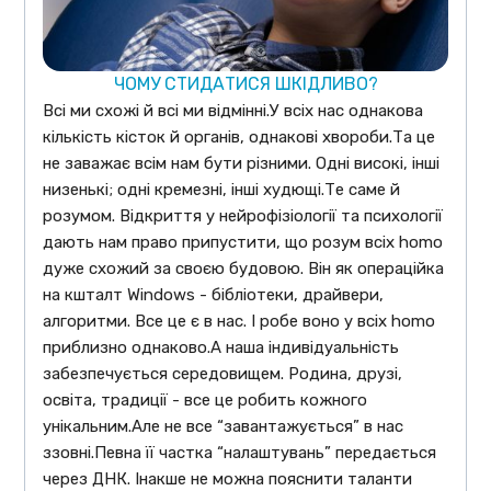
ЧОМУ СТИДАТИСЯ ШКІДЛИВО?
Всі ми схожі й всі ми відмінні.У всіх нас однакова
кількість кісток й органів, однакові хвороби.Та це
не заважає всім нам бути різними. Одні високі, інші
низенькі; одні кремезні, інші худющі.Те саме й
розумом. Відкриття у нейрофізіології та психології
дають нам право припустити, що розум всіх homo
дуже схожий за своєю будовою. Він як операційка
на кшталт Windows - бібліотеки, драйвери,
алгоритми. Все це є в нас. І робе воно у всіх homo
приблизно однаково.А наша індивідуальність
забезпечується середовищем. Родина, друзі,
освіта, традиції - все це робить кожного
унікальним.Але не все “завантажується” в нас
ззовні.Певна її частка “налаштувань” передається
через ДНК. Інакше не можна пояснити таланти