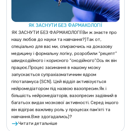
ЯК ЗАСНУТИ БЕЗ ФАРМАКОЛОГІЇ
ЯК ЗАСНУТИ БЕЗ ФАРМАКОЛОГІЇВи ж знаєте про
нашу любов до науки та навчання?)Так от,
спеціально для вас ми, спираючись на доказову
медицину і формальну логіку, розробили “рецепт”
швидкодійного і корисного “снодійного”.Ось як він
працює.Процес засинання в нашому мозку
запускається супрахіазматичним ядром
гіпоталамуса (SCN). Цей відділ активізується
нейромедіатором під назвою вазопресин.Як і
більшість нейромедіаторів, вазопресин задіяний в
багатьох видах мозкової активності. Серед іншого
він відіграє важливу роль у процесах пам’яті та
навчання.Вже здогадались)?
Читати детальніше