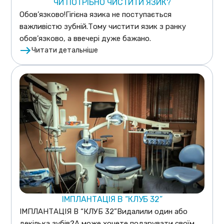
ЧИ ПОТРІБНО ЧИСТИТИ ЯЗИК?
Обов’язково!Гігієна язика не поступається
важливістю зубній.Тому чистити язик з ранку
обов’язково, а ввечері дуже бажано.
Читати детальніше
ІМПЛАНТАЦІЯ В “КЛУБ 32”
ІМПЛАНТАЦІЯ В “КЛУБ 32”Видалили один або
декілька зубів?А може хочете подарувати своїм