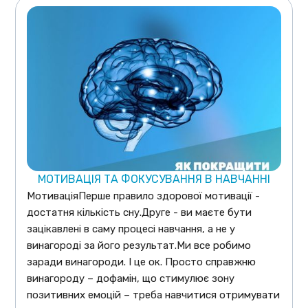
МОТИВАЦІЯ ТА ФОКУСУВАННЯ В НАВЧАННІ
МотиваціяПерше правило здорової мотивації -
достатня кількість сну.Друге - ви маєте бути
зацікавлені в саму процесі навчання, а не у
винагороді за його результат.Ми все робимо
заради винагороди. І це ок. Просто справжню
винагороду – дофамін, що стимулює зону
позитивних емоцій – треба навчитися отримувати