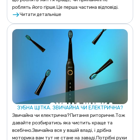
роблять його гірше.Це перша частина відповіді.
Читати детальніше
ЗУБНА ЩІТКА. ЗВИЧАЙНА ЧИ ЕЛЕКТРИЧНА?
Звичайна чи електрична?Питання риторичне.Тож
давайте розбиратись яка чистить краще та
всебічно.Звичайна вся у вашій владі, і дрібна
моторика вам тут не стане на заваді.Потрібні рухи