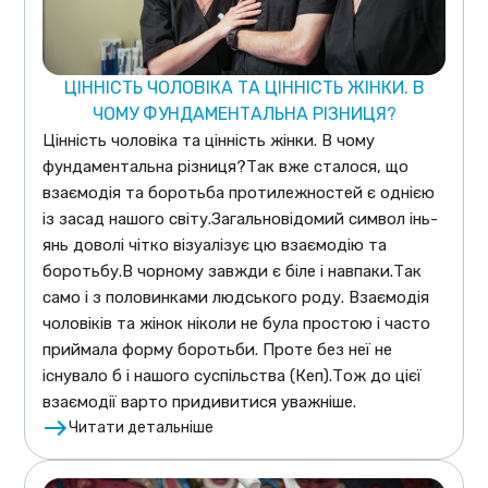
ЦІННІСТЬ ЧОЛОВІКА ТА ЦІННІСТЬ ЖІНКИ. В
ЧОМУ ФУНДАМЕНТАЛЬНА РІЗНИЦЯ?
Цінність чоловіка та цінність жінки. В чому
фундаментальна різниця?Так вже сталося, що
взаємодія та боротьба протилежностей є однією
із засад нашого світу.Загальновідомий символ інь-
янь доволі чітко візуалізує цю взаємодію та
боротьбу.В чорному завжди є біле і навпаки.Так
само і з половинками людського роду. Взаємодія
чоловіків та жінок ніколи не була простою і часто
приймала форму боротьби. Проте без неї не
існувало б і нашого суспільства (Кеп).Тож до цієї
взаємодії варто придивитися уважніше.
Читати детальніше