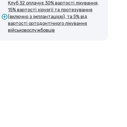
Клуб 32 оплачує 30% вартості лікування,
15% вартості хірургії та протезування
(включно з імплантацією), та 5% від
вартості ортодонтічного лікування
військовослужбовців