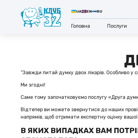
UA
EN
RU
Головна
Послуги
Д
“Завжди питай думку двох лікарів. Особливо у с
Ми згодні!
Саме тому започатковуємо послугу «Друга думк
Відтепер ви можете звернутися до наших провід
напрямів, щоб отримати експертну оцінку вашої к
В ЯКИХ ВИПАДКАХ ВАМ ПОТРІ