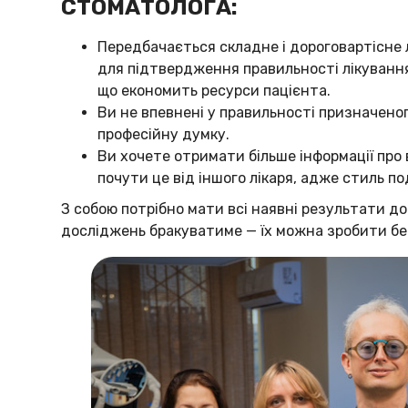
СТОМАТОЛОГА:
Передбачається складне і дороговартісне 
для підтвердження правильності лікування
що економить ресурси пацієнта.
Ви не впевнені у правильності призначено
професійну думку.
Ви хочете отримати більше інформації про 
почути це від іншого лікаря, адже стиль по
З собою потрібно мати всі наявні результати д
досліджень бракуватиме — їх можна зробити бе