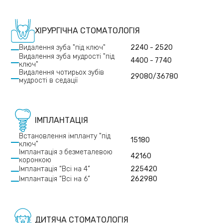
ХІРУРГІЧНА СТОМАТОЛОГІЯ
Видалення зуба "під ключ"
2240 - 2520
Видалення зуба мудрості "під
4400 - 7740
ключ"
Видалення чотирьох зубів
29080/36780
мудрості в седації
ІМПЛАНТАЦІЯ
Встановлення імпланту "під
15180
ключ"
Імплантація з безметалевою
42160
коронкою
Імплантація “Всі на 4”
225420
Імплантація “Всі на 6”
262980
ДИТЯЧА СТОМАТОЛОГІЯ