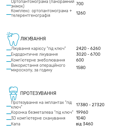
Ортопантомограма (панорамний
700
знімок)
Комплекс: ортопантомограма +
1260
телерентгенографія
ЛІКУВАННЯ
Лікування карієсу "під ключ"
2420 - 6260
Ендодонтичне лікування
3020 - 6700
Комп'ютерне знеболювання
600
Використання операційного
1580
мікроскопу, за годину
ПРОТЕЗУВАННЯ
Протезування на імплантах "під
17380 - 27320
ключ"
Коронка безметалева "під ключ"
19960
3D комп'ютерне сканування
1040
Капа
від 3460