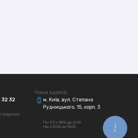
Повний стоматологічний чек-ап від
Клубу 32
Безкоштовна імплантація та
протезування за допомогою фонду
Dental Help
Клуб 32 оплачує 30% вартості лікування,
15% вартості хірургії та протезування
(включно з імплантацією), та 5% від
вартості ортодонтічного лікування
військовослужбовців
Наша адреса:
4
32
32
м. Київ, вул. Степана
Рудницького, 15, корп. 3
і мережі:
Пн-Сб: з 9:00 до 21:00
Нд: з 10:00 до 16:00
КНОПКА
ЗВ'ЯЗКУ