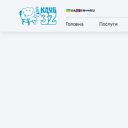
UA
EN
RU
Головна
Послуги
КОРПОР
ЛІ
Ми 
ком