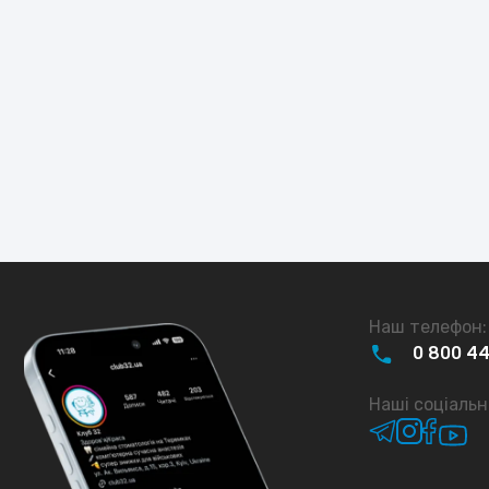
СЛУГОВУВАННЯ ЮРИДИЧНИХ ОСІБ
луговування юридичних осіб. Клініка "Клуб 32"
понує широкий спектр якісних стоматологічних
луг для корпоративного обслуговування.
Читати детальніше
Наш телефон:
0
800
4
Наші соціальн