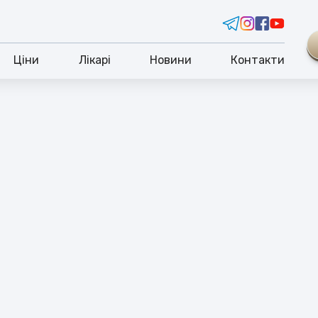
Ціни
Лікарі
Новини
Контакти
АТИВНЕ ОБСЛУГО
КУВАННЯ ПО СТРАХОВЦІ
співпрацюємо з провідними страховими
паніями України, забезпечуючи зручний та