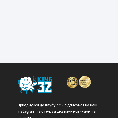
ОБ
Обс
про
пос
Приєднуйся до Клубу 32 - підписуйся на наш
Instagram та стеж за цікавими новинами та
акціями.