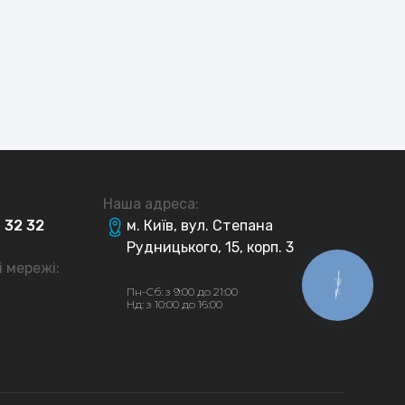
Наша адреса:
4
32
32
м. Київ, вул. Степана
Рудницького, 15, корп. 3
і мережі:
КНОПКА
Пн-Сб: з 9:00 до 21:00
ЗВ'ЯЗКУ
Нд: з 10:00 до 16:00