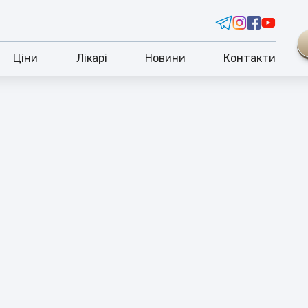
Ціни
Лікарі
Новини
Контакти
ОСОБЛИВІ УМОВИ
ДТРИМКА ВНУТРІШНЬО ПЕРЕМІЩЕНИХ
ІБ У СТОМАТОЛОГІЇ «КЛУБ 32»
на змусила тисячі людей покинути свої домівки в