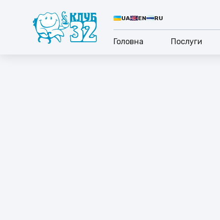
UA
EN
RU
Головна
Послуги
ПІ
ОС
Вій