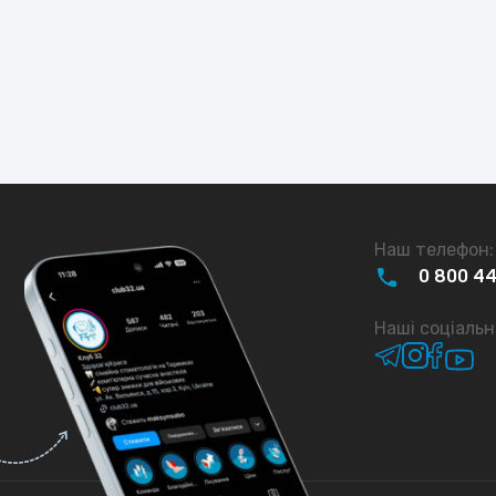
бувається поза записом. Для отримання допомоги
 потрібно приїхати до нас у клініку та одразу
имати швидку невідкладну допомогу.
Читати детальніше
Наш телефон:
0
800
4
Наші соціальн