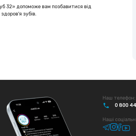
«Клуб 32» допоможе вам позбавитися від
здоров'я зубів.
Наш телефон:
0
800
4
Наші соціальн