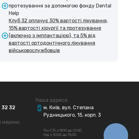
протезування за допомогою фонду Dental
Help
Клуб 32 оплачує 30% вартості лікування,
15% вартості хірургії та протезування
(включно з імплантацією), та 5% від
вартості ортодонтічного лікування
військовослужбовців
Наша адреса:
4
32
32
м. Київ, вул. Степана
Рудницького, 15, корп. 3
і мережі:
Пн-Сб: з 9:00 до 21:00
Нд: з 10:00 до 16:00
КНОПКА
ЗВ'ЯЗКУ