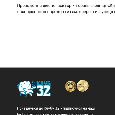
Проведення якісної вектор - терапії в клініці 
захворювання пародонтитом, зберегти функції і 
Приєднуйся до Клубу 32 - підписуйся на наш
Instagram та стеж за цікавими новинами та