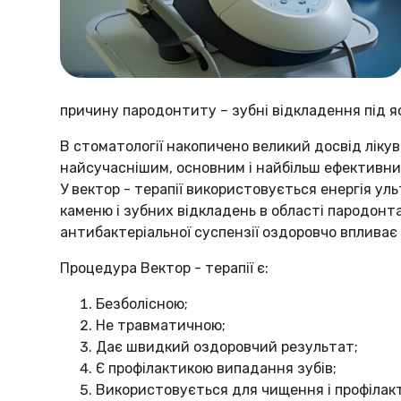
причину пародонтиту – зубні відкладення під ясн
В
стоматології
накопичено великий досвід лікув
найсучаснішим, основним і найбільш ефективним
У вектор - терапії використовується енергія ул
каменю і зубних відкладень в області пародонта
антибактеріальної суспензії оздоровчо впливає
Процедура Вектор - терапії є:
Безболісною;
Не травматичною;
Дає швидкий оздоровчий результат;
Є профілактикою випадання зубів;
Використовується для чищення і профілакт