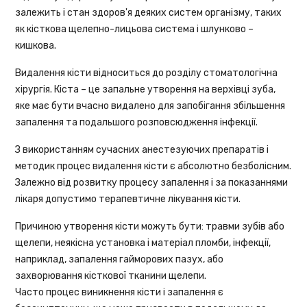
залежить і стан здоров'я деяких систем організму, таких
як кісткова щелепно-лицьова система і шлунково –
кишкова.
Видалення кісти відноситься до розділу стоматологічна
хірургія. Кіста – це запальне утворення на верхівці зуба,
яке має бути вчасно видалено для запобігання збільшення
запалення та подальшого розповсюдження інфекції.
З використанням сучасних анестезуючих препаратів і
методик процес видалення кісти є абсолютно безболісним.
Залежно від розвитку процесу запалення і за показаннями
лікаря допустимо терапевтичне лікування кісти.
Причиною утворення кісти можуть бути: травми зубів або
щелепи, неякісна установка і матеріал пломби, інфекції,
наприклад, запалення гайморових пазух, або
захворювання кісткової тканини щелепи.
Часто процес виникнення кісти і запалення є