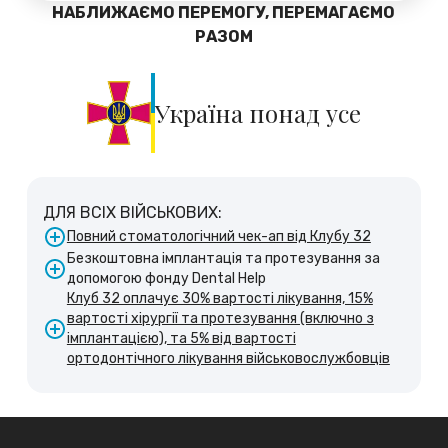
НАБЛИЖАЄМО ПЕРЕМОГУ, ПЕРЕМАГАЄМО
РАЗОМ
Україна понад усе
ДЛЯ ВСІХ ВІЙСЬКОВИХ:
Повний стоматологічний чек-ап від Клубу 32
Безкоштовна імплантація та протезування за
допомогою фонду Dental Help
Клуб 32 оплачує 30% вартості лікування, 15%
вартості хірургії та протезування (включно з
імплантацією), та 5% від вартості
ортодонтічного лікування військовослужбовців