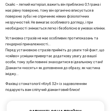
Скайс – легкий матеріал, важить він приблизно 0,1 грама і
має рівну поверхню, тому він органічно вписується в
поверхню зуба і не спричиняє ніяких фізіологічних
незручностей. Не вимагає особливого догляду, і при
необхідності знімається легко і безболісно в умовах клініки.
Установка стразів не має особливих протипоказань та
гендерної приналежності. .
Перед установкою стразів прийміть до уваги той факт, що
«сяйво» усмішки привертає додаткову увагу до вашої
особи, тому зуби повинні знаходитися в ідеальному стані!
Діаманти «носять» як доповнення до образу, як частина
іміджу. .
Фахівці
стоматології
«Клуб 32» із задоволенням
подарують вам сліпучий діамантовий блиск!