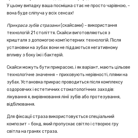
У цьому випадку ваша посмішка стає не просто чарівною, –
вона буде сліпуча у всіх сенсах!
Прикраса зубів стразами
(скайсами) – використання
технологій 21 століття. Скайси виготовляються з
кришталя з допомогою комп'ютерних технологій. Після
установки на зубах вони не піддаються негативному
впливу з боку їжі і бактерій.
Скайси можуть бути прикрасою, і як варіант, мають цільове
технологічне значення – приховують нерівності, плями на
зубах. Установка прикрас проводиться після комплексу
оздоровчих і естетичних стоматологічних заходів:
лікування я, вирівнювання лінії зубів або протезування,
відбілювання.
Для фіксації страза використовується спеціальний
композит – бонд, який пропускає світло і створює гру
світла на гранях страза.