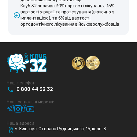
Клуб 32 оплачує 30% вартості лікування, 15%
вартості хірургії та протезування (включно з
імплантацією), та 5% від вартості
ортодонтічного лікування військовослужбовців
Наш телефон:
0
800
44
32
32
Наші соціальні мережі:
Наша адреса:
м. Київ, вул. Степана Рудницького, 15, корп. 3