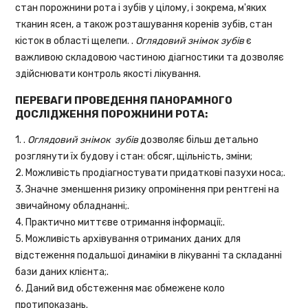
стан порожнини рота і зубів у цілому, і зокрема, м'яких
тканин ясен, а також розташування коренів зубів, стан
кісток в області щелепи. .
Оглядовий знімок зубів
є
важливою складовою частиною діагностики та дозволяє
здійснювати контроль якості лікування.
ПЕРЕВАГИ ПРОВЕДЕННЯ ПАНОРАМНОГО
ДОСЛІДЖЕННЯ ПОРОЖНИНИ РОТА:
1. .
Оглядовий знімок
зубів
дозволяє більш детально
розглянути їх будову і стан: обсяг, щільність, зміни;
2. Можливість продіагностувати придаткові пазухи носа;.
3. Значне зменшення ризику опромінення при рентгені на
звичайному обладнанні;.
4. Практично миттєве отримання інформації;.
5. Можливість архівування отриманих даних для
відстеження подальшої динаміки в лікуванні та складанні
бази даних клієнта;.
6. Даний вид обстеження має обмежене коло
протипоказань.