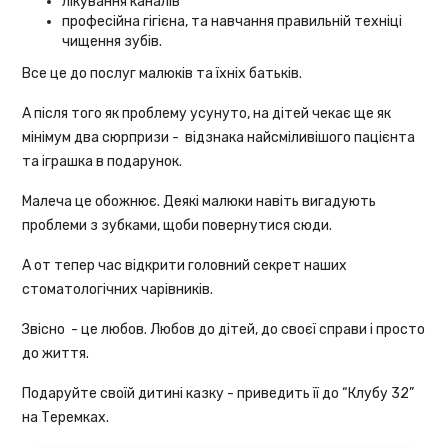
лікування каналів
професійна гігієна, та навчання правильній техніці
чищення зубів.
Все це до послуг малюків та їхніх батьків.
А після того як проблему усунуто, на дітей чекає ще як
мінімум два сюрпризи - відзнака найсміливішого пацієнта
та іграшка в подарунок.
Малеча це обожнює. Деякі малюки навіть вигадують
проблеми з зубками, щоби повернутися сюди.
А от тепер час відкрити головний секрет наших
стоматологічних чарівників.
Звісно - це любов. Любов до дітей, до своєї справи і просто
до життя.
Подаруйте своїй дитині казку - приведить її до “Клубу 32”
на Теремках.