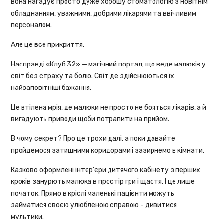
вона нагадує просто дуже хорошу стоматологію з новітнім
обладнанням, уважними, добрими лікарями та ввічливим
персоналом.
Але це все прикриття.
Насправді «Клуб 32» — магічний портал, що веде малюків у
світ без страху та болю. Світ де здійснюються їх
найзаповітніші бажання.
Це втілена мрія, де малюки не просто не бояться лікарів, а й
вигадують приводи щоби потрапити на прийом.
В чому секрет? Про це трохи далі, а поки давайте
пройдемося затишними коридорами і зазирнемо в кімнати.
Казково оформлені інтер’єри дитячого кабінету з перших
кроків занурють малюка в простір гри і щастя. І це лише
початок. Прямо в кріслі маленькі пацієнти можуть
займатися своєю улюбленою справою - дивитися
мультики.