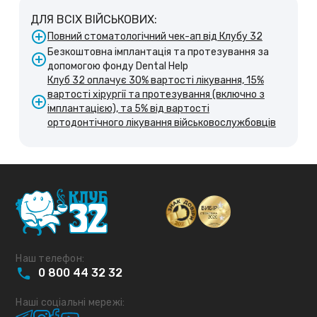
ДЛЯ ВСІХ ВІЙСЬКОВИХ:
Повний стоматологічний чек-ап від Клубу 32
Безкоштовна імплантація та протезування за
допомогою фонду Dental Help
Клуб 32 оплачує 30% вартості лікування, 15%
вартості хірургії та протезування (включно з
імплантацією), та 5% від вартості
ортодонтічного лікування військовослужбовців
Наш телефон:
0
800
44
32
32
Наші соціальні мережі: