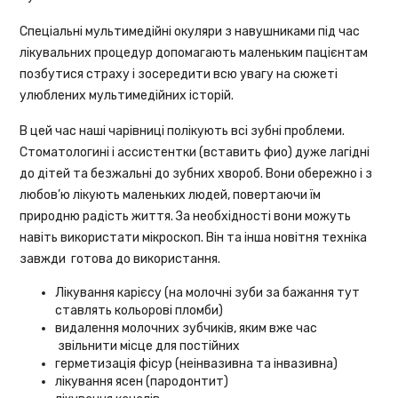
Спеціальні мультимедійні окуляри з навушниками під час
лікувальних процедур допомагають маленьким пацієнтам
позбутися страху і зосередити всю увагу на сюжеті
улюблених мультимедійних історій.
В цей час наші чарівниці полікують всі зубні проблеми.
Стоматологині і ассистентки (вставить фио) дуже лагідні
до дітей та безжальні до зубних хвороб. Вони обережно і з
любов’ю лікують маленьких людей, повертаючи їм
природню радість життя. За необхідності вони можуть
навіть використати мікроскоп. Він та інша новітня техніка
завжди готова до використання.
Лікування карієсу (на молочні зуби за бажання тут
ставлять кольорові пломби)
видалення молочних зубчиків, яким вже час
звільнити місце для постійних
герметизація фісур (неінвазивна та інвазивна)
лікування ясен (пародонтит)