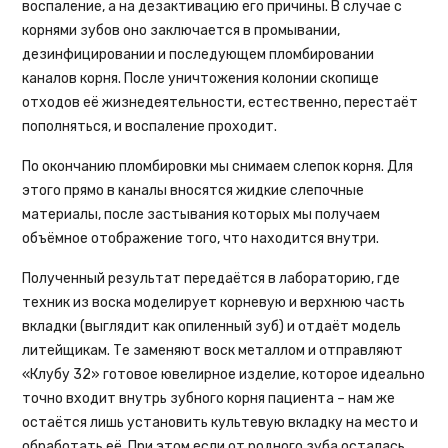
воспаление, а на дезактивацию его причины. В случае с
корнями зубов оно заключается в промывании,
дезинфицировании и последующем пломбировании
каналов корня. После уничтожения колонии скопище
отходов её жизнедеятельности, естественно, перестаёт
пополняться, и воспаление проходит.
По окончанию пломбировки мы снимаем слепок корня. Для
этого прямо в каналы вносятся жидкие слепочные
материалы, после застывания которых мы получаем
объёмное отображение того, что находится внутри.
Полученный результат передаётся в лабораторию, где
техник из воска моделирует корневую и верхнюю часть
вкладки (выглядит как опиленный зуб) и отдаёт модель
литейщикам. Те заменяют воск металлом и отправляют
«Клубу 32» готовое ювелирное изделие, которое идеально
точно входит внутрь зубного корня пациента – нам же
остаётся лишь установить культевую вкладку на место и
обработать её. При этом если от родного зуба осталась