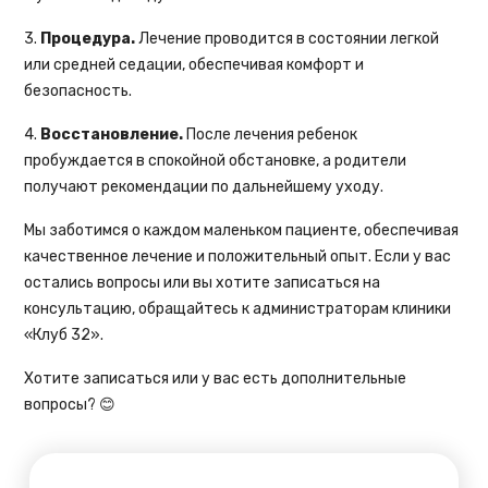
3.
Процедура.
Лечение проводится в состоянии легкой
или средней седации, обеспечивая комфорт и
безопасность.
4.
Восстановление.
После лечения ребенок
пробуждается в спокойной обстановке, а родители
получают рекомендации по дальнейшему уходу.
Мы заботимся о каждом маленьком пациенте, обеспечивая
качественное лечение и положительный опыт. Если у вас
остались вопросы или вы хотите записаться на
консультацию, обращайтесь к администраторам клиники
«Клуб 32».
Хотите записаться или у вас есть дополнительные
вопросы? 😊