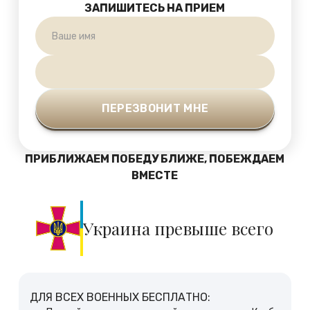
ЗАПИШИТЕСЬ НА ПРИЕМ
ПРИБЛИЖАЕМ ПОБЕДУ БЛИЖЕ, ПОБЕЖДАЕМ
ВМЕСТЕ
Украина превыше всего
ДЛЯ ВСЕХ ВОЕННЫХ БЕСПЛАТНО: