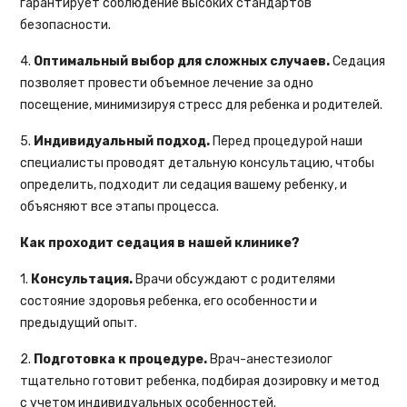
гарантирует соблюдение высоких стандартов
безопасности.
4.
Оптимальный выбор для сложных случаев.
Седация
позволяет провести объемное лечение за одно
посещение, минимизируя стресс для ребенка и родителей.
5.
Индивидуальный подход.
Перед процедурой наши
специалисты проводят детальную консультацию, чтобы
определить, подходит ли седация вашему ребенку, и
объясняют все этапы процесса.
Как проходит седация в нашей клинике?
1.
Консультация.
Врачи обсуждают с родителями
состояние здоровья ребенка, его особенности и
предыдущий опыт.
2.
Подготовка к процедуре.
Врач-анестезиолог
тщательно готовит ребенка, подбирая дозировку и метод
с учетом индивидуальных особенностей.